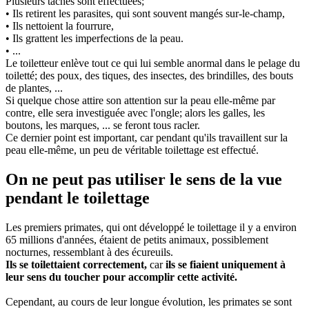
Plusieurs tâches sont effectuées;
• Ils retirent les parasites, qui sont souvent mangés sur-le-champ,
• Ils nettoient la fourrure,
• Ils grattent les imperfections de la peau.
• ...
Le toiletteur enlève tout ce qui lui semble anormal dans le pelage du
toiletté; des poux, des tiques, des insectes, des brindilles, des bouts
de plantes, ...
Si quelque chose attire son attention sur la peau elle-même par
contre, elle sera investiguée avec l'ongle; alors les galles, les
boutons, les marques, ... se feront tous racler.
Ce dernier point est important, car pendant qu'ils travaillent sur la
peau elle-même, un peu de véritable toilettage est effectué.
On ne peut pas utiliser le sens de la vue
pendant le toilettage
Les premiers primates, qui ont développé le toilettage il y a environ
65 millions d'années, étaient de petits animaux, possiblement
nocturnes, ressemblant à des écureuils.
Ils se toilettaient correctement,
car
ils se fiaient uniquement à
leur sens du toucher pour accomplir cette activité.
Cependant, au cours de leur longue évolution, les primates se sont