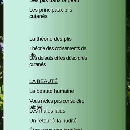
Des plis dans la peau
Les principaux plis
cutanés
La théorie des plis
Théorie des croisements de
plis
Les défauts et les désordres
cutanés
LA BEAUTÉ
La beauté humaine
Vous n'êtes pas censé être
lai
d
(e)
Les mâles laids
Un retour à la nudité